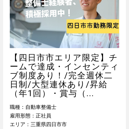
【四日市市エリア限定】チ
ームで達成・インセンティ
ブ制度あり！/完全週休二
日制/大型連休あり/昇給
（年1回）・賞与（...
職種：自動車整備士
雇用形態：正社員
エリア：三重県四日市市