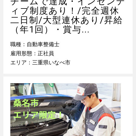
チームで達成・インセンテ
ィブ制度あり！/完全週休
二日制/大型連休あり/昇給
（年1回）・賞与...
職種：自動車整備士
雇用形態：正社員
エリア：三重県いなべ市