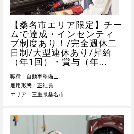
【桑名市エリア限定】チー
ムで達成・インセンティ
ブ制度あり！/完全週休二
日制/大型連休あり/昇給
（年1回）・賞与（年...
職種：自動車整備士
雇用形態：正社員
エリア：三重県桑名市