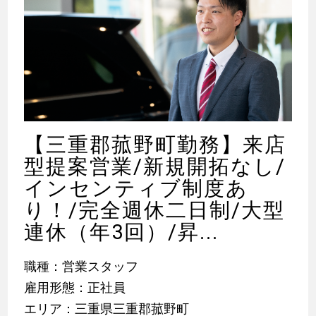
【三重郡菰野町勤務】来店
型提案営業/新規開拓なし/
インセンティブ制度あ
り！/完全週休二日制/大型
連休（年3回）/昇...
職種：営業スタッフ
雇用形態：正社員
エリア：三重県三重郡菰野町