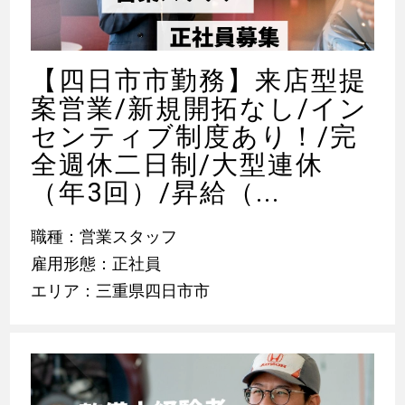
【四日市市勤務】来店型提
案営業/新規開拓なし/イン
センティブ制度あり！/完
全週休二日制/大型連休
（年3回）/昇給（...
職種：営業スタッフ
雇用形態：正社員
エリア：三重県四日市市