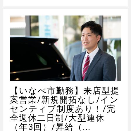
【いなべ市勤務】来店型提
案営業/新規開拓なし/イン
センティブ制度あり！/完
全週休二日制/大型連休
（年3回）/昇給（...