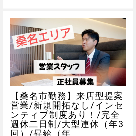
【桑名市勤務】来店型提案
営業/新規開拓なし/インセ
ンティブ制度あり！/完全
週休二日制/大型連休（年3
回）/昇給（年...