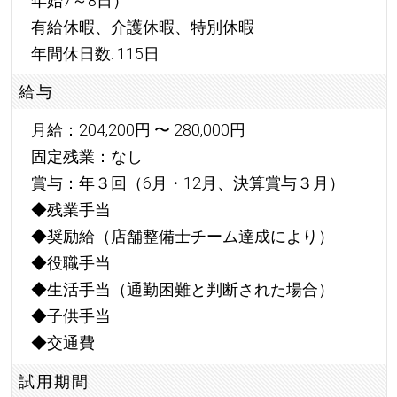
年始7～8日）
有給休暇、介護休暇、特別休暇
年間休日数: 115日
給与
月給：204,200円 〜 280,000円
固定残業：なし
賞与：年３回（6月・12月、決算賞与３月）
◆残業手当
◆奨励給（店舗整備士チーム達成により）
◆役職手当
◆生活手当（通勤困難と判断された場合）
◆子供手当
◆交通費
試用期間