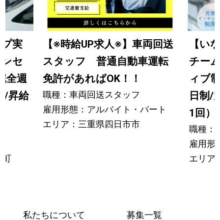
【※時給UP求人※】車両回送
ップ実
【い
スタッフ 普通自動車運転
インセ
チー
免許があればOK！！
完全週
ィブ制
職種：車両回送スタッフ
り/昇給
日制/
雇用形態：アルバイト・パート
1回）・
エリア：三重県四日市市
職種：
雇用形
日町
エリア
私たちについて
募集一覧