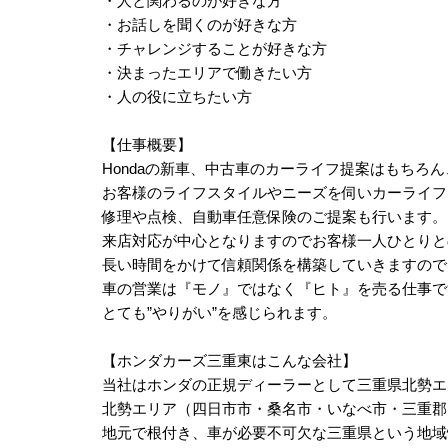
・人と関わるのが好きな方
・お話しを聞くのが好きな方
・チャレンジすることが好きな方
・決まったエリアで働きたい方
・人の役に立ちたい方
【仕事概要】
Hondaの新車、中古車のカーライフ提案はもちろ
お客様のライフスタイルやニーズを伺いカーライフ
修理や点検、自動車任意保険のご提案も行います。
来店対応が中心となりますのでお客様一人ひとりと
長い時間をかけて信頼関係を構築していきますので
車の営業は『モノ』ではなく『ヒト』を売る仕事で
とても”やりがい”を感じられます。
【ホンダカーズ三重東はこんな会社】
当社はホンダの正規ディーラーとして三重県北勢エ
北勢エリア（四日市市・桑名市・いなべ市・三重郡
地元で根付き、車が必要不可欠な三重県という地域