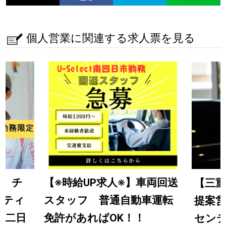
個人営業に関連する求人票を見る
定】チ
【※時給UP求人※】車両回送
【三重
ンティ
スタッフ 普通自動車運転
提案営
休二日
免許があればOK！！
センテ