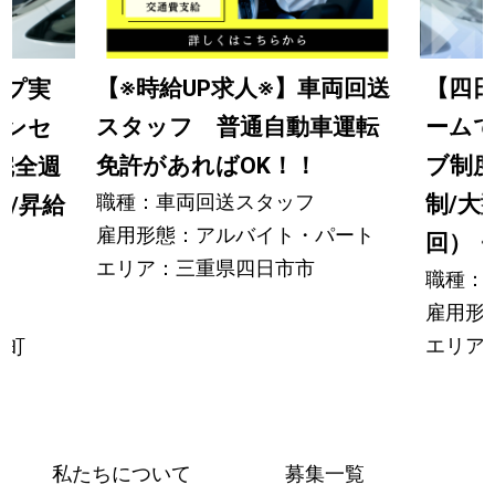
【※時給UP求人※】車両回送
【四
ップ実
スタッフ 普通自動車運転
ーム
インセ
免許があればOK！！
ブ制度
完全週
職種：車両回送スタッフ
制/大
り/昇給
雇用形態：アルバイト・パート
回）・賞
エリア：三重県四日市市
職種：
雇用形
エリア
日町
私たちについて
募集一覧