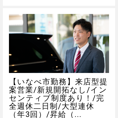
【いなべ市勤務】来店型提
案営業/新規開拓なし/イン
センティブ制度あり！/完
全週休二日制/大型連休
（年3回）/昇給（...