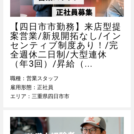
【四日市市勤務】来店型提
案営業/新規開拓なし/イン
センティブ制度あり！/完
全週休二日制/大型連休
（年3回）/昇給（...
職種：営業スタッフ
雇用形態：正社員
エリア：三重県四日市市