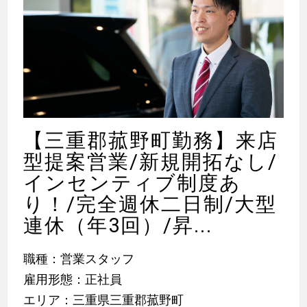
【三重郡菰野町勤務】来店
型提案営業/新規開拓なし/
インセンティブ制度あ
り！/完全週休二日制/大型
連休（年3回）/昇...
職種：営業スタッフ
雇用形態：正社員
エリア：三重県三重郡菰野町