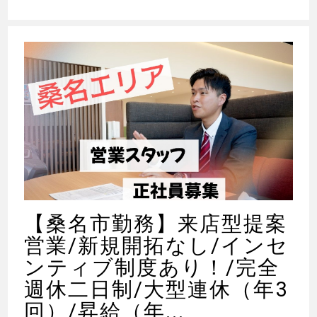
【桑名市勤務】来店型提案
営業/新規開拓なし/インセ
ンティブ制度あり！/完全
週休二日制/大型連休（年3
回）/昇給（年...