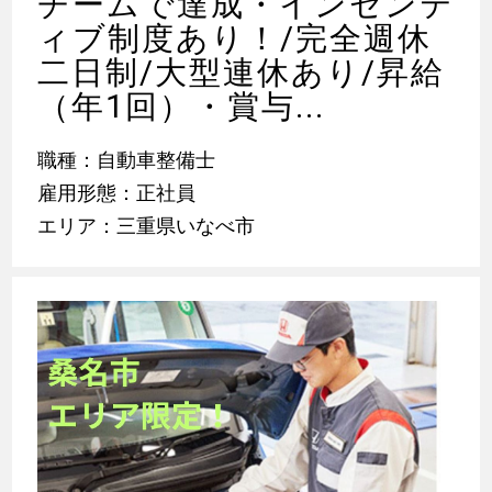
チームで達成・インセンテ
ィブ制度あり！/完全週休
二日制/大型連休あり/昇給
（年1回）・賞与...
職種：自動車整備士
雇用形態：正社員
エリア：三重県いなべ市