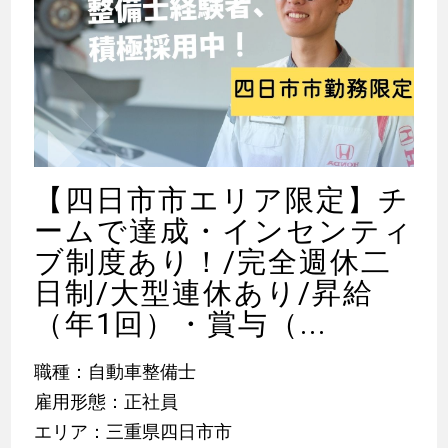
【四日市市エリア限定】チ
ームで達成・インセンティ
ブ制度あり！/完全週休二
日制/大型連休あり/昇給
（年1回）・賞与（...
職種：自動車整備士
雇用形態：正社員
エリア：三重県四日市市