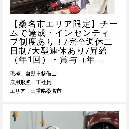
【桑名市エリア限定】チー
ムで達成・インセンティ
ブ制度あり！/完全週休二
日制/大型連休あり/昇給
（年1回）・賞与（年...
職種：自動車整備士
雇用形態：正社員
エリア：三重県桑名市