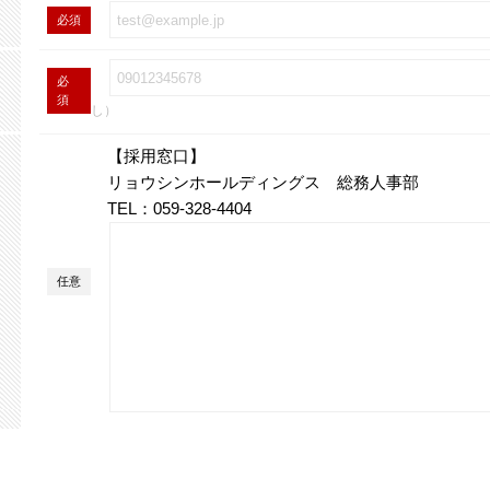
必須
必
須
し）
【採用窓口】
リョウシンホールディングス 総務人事部
TEL：059-328-4404
任意